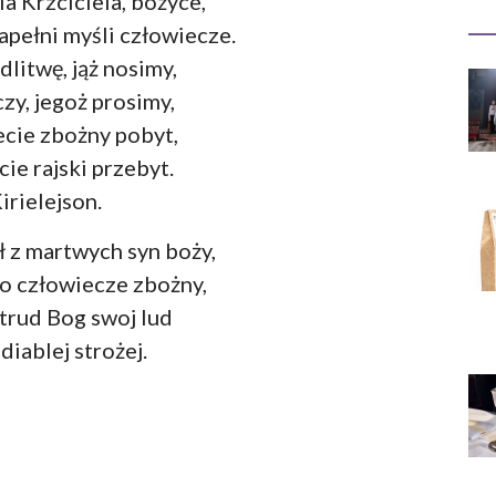
a Krzciciela, bożyce,
napełni myśli człowiecze.
dlitwę, jąż nosimy,
czy, jegoż prosimy,
ecie zbożny pobyt,
ie rajski przebyt.
irielejson.
ł z martwych syn boży,
o człowiecze zbożny,
 trud Bog swoj lud
diablej strożej.