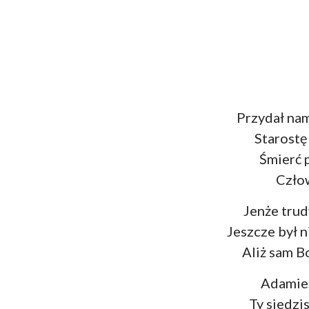
Przydał na
Starostę
Śmierć 
Czło
Jenże trud
Jeszcze był n
Aliż sam B
Adamie,
Ty siedzi