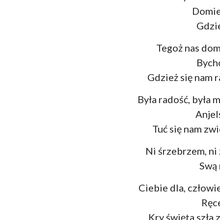
Domieś
Gdzie
Tegoż nas domi
Bycho
Gdzież się nam r
Była radość, była 
Anjel
Tuć się nam zwi
Ni śrzebrzem, ni
Swą 
Ciebie dla, człowi
Ręce
Kry święta szła 