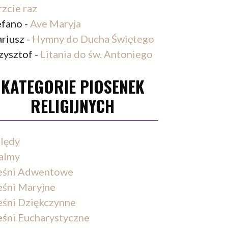
rzcie raz
efano
-
Ave Maryja
riusz
-
Hymny do Ducha Świętego
zysztof
-
Litania do św. Antoniego
KATEGORIE PIOSENEK
RELIGIJNYCH
lędy
almy
eśni Adwentowe
eśni Maryjne
eśni Dziękczynne
eśni Eucharystyczne