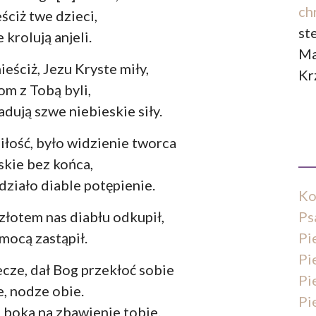
ch
ciż twe dzieci,
st
 krolują anjeli.
Ma
eściż, Jezu Kryste miły,
Kr
m z Tobą byli,
adują szwe niebieskie siły.
miłość, było widzienie tworca
skie bez końca,
działo diable potępienie.
Ko
Ps
 złotem nas diabłu odkupił,
Pi
mocą zastąpił.
Pi
ecze, dał Bog przekłoć sobie
Pi
, nodze obie.
Pi
z boka na zbawienie tobie.