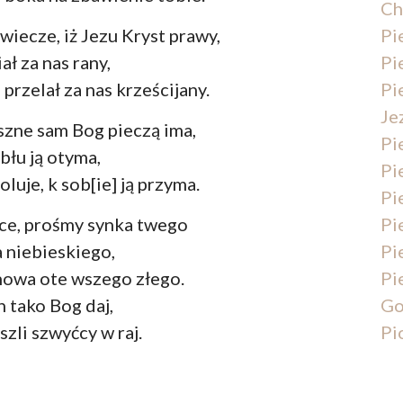
Ch
Pi
wiecze, iż Jezu Kryst prawy,
Pi
ał za nas rany,
Pi
przelał za nas krześcijany.
Je
szne sam Bog pieczą ima,
Pi
błu ją otyma,
Pi
luje, k sob[ie] ją przyma.
Pi
Pi
ce, prośmy synka twego
Pi
 niebieskiego,
Pi
howa ote wszego złego.
Go
 tako Bog daj,
Pi
zli szwyćcy w raj.