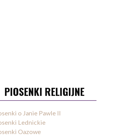
PIOSENKI RELIGIJNE
osenki o Janie Pawle II
osenki Lednickie
osenki Oazowe