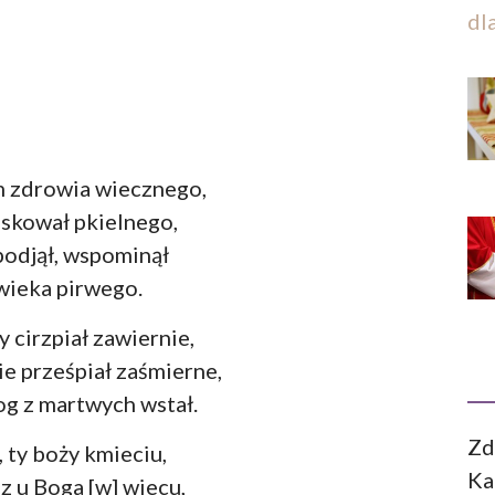
dl
m zdrowia wiecznego,
 skował pkielnego,
podjął, wspominął
wieka pirwego.
y cirzpiał zawiernie,
ie prześpiał zaśmierne,
og z martwych wstał.
Zd
 ty boży kmieciu,
Ka
sz u Boga [w] wiecu,