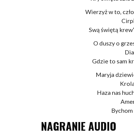
Wierzyż w to, czło
Cirpi
Swą świętą krew’ 
O duszy o grze
Dia
Gdzie to sam kro
Maryja dziewi
Krola
Haza nas huc
Amen
Bychom s
NAGRANIE AUDIO