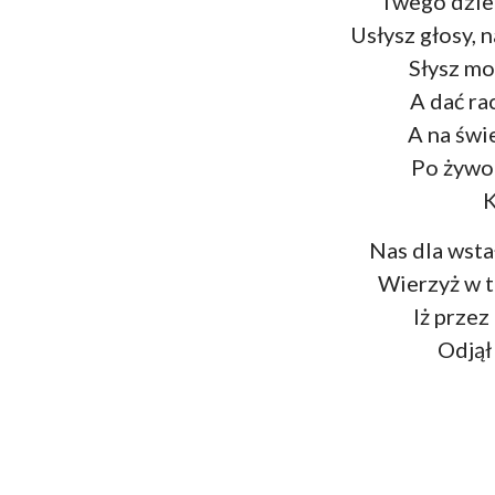
Twego dziel
Usłysz głosy, 
Słysz mo
A dać ra
A na świ
Po żywoc
K
Nas dla wsta
Wierzyż w t
Iż przez
Odjął 