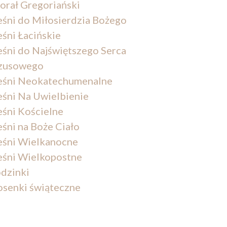
orał Gregoriański
eśni do Miłosierdzia Bożego
eśni Łacińskie
eśni do Najświętszego Serca
zusowego
eśni Neokatechumenalne
eśni Na Uwielbienie
eśni Kościelne
eśni na Boże Ciało
eśni Wielkanocne
eśni Wielkopostne
dzinki
osenki świąteczne