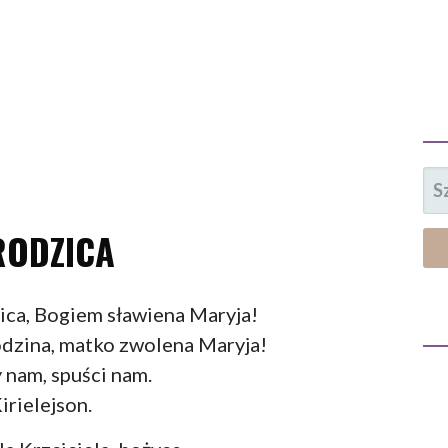
SZ
RODZICA
ica, Bogiem sławiena Maryja!
dzina, matko zwolena Maryja!
 nam, spuści nam.
irielejson.