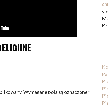
ch
st
Ma
Kr
RELIGIJNE
Ko
Ps
Pi
Pi
ublikowany.
Wymagane pola są oznaczone
*
Pi
Pi