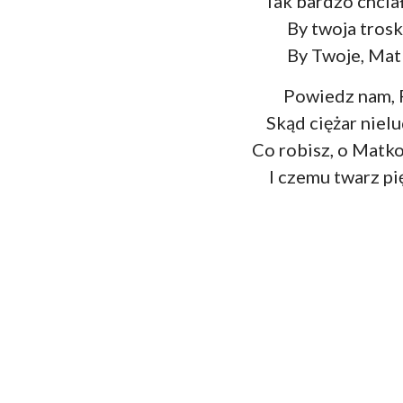
Tak bardzo chciał
By twoja trosk
By Twoje, Matk
Powiedz nam, 
Skąd ciężar niel
Co robisz, o Matko
I czemu twarz pi