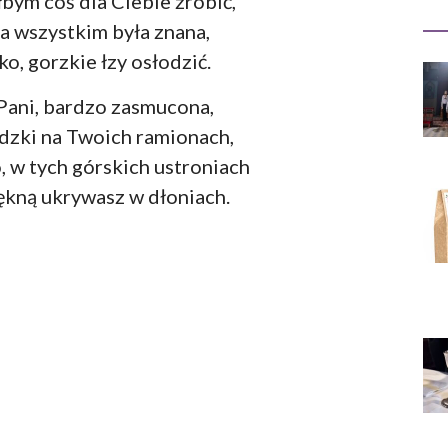
bym coś dla Ciebie zrobić,
a wszystkim była znana,
o, gorzkie łzy osłodzić.
Pani, bardzo zasmucona,
udzki na Twoich ramionach,
, w tych górskich ustroniach
ękną ukrywasz w dłoniach.