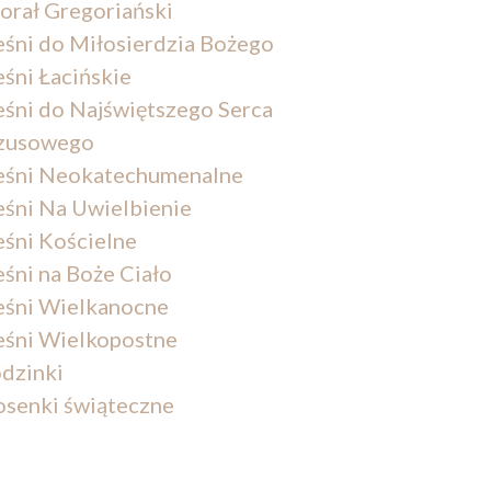
orał Gregoriański
eśni do Miłosierdzia Bożego
eśni Łacińskie
eśni do Najświętszego Serca
zusowego
eśni Neokatechumenalne
eśni Na Uwielbienie
eśni Kościelne
eśni na Boże Ciało
eśni Wielkanocne
eśni Wielkopostne
dzinki
osenki świąteczne