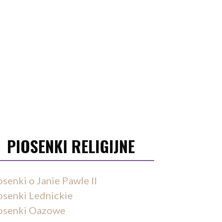
PIOSENKI RELIGIJNE
osenki o Janie Pawle II
osenki Lednickie
osenki Oazowe