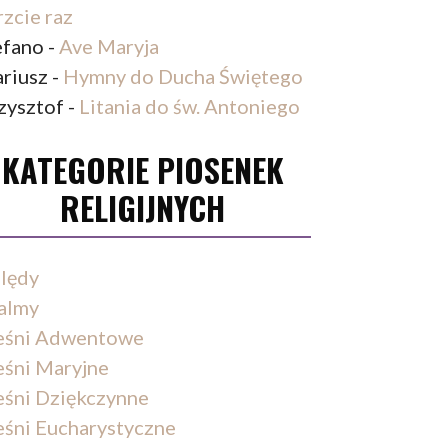
rzcie raz
efano
-
Ave Maryja
riusz
-
Hymny do Ducha Świętego
zysztof
-
Litania do św. Antoniego
KATEGORIE PIOSENEK
RELIGIJNYCH
lędy
almy
eśni Adwentowe
eśni Maryjne
eśni Dziękczynne
eśni Eucharystyczne