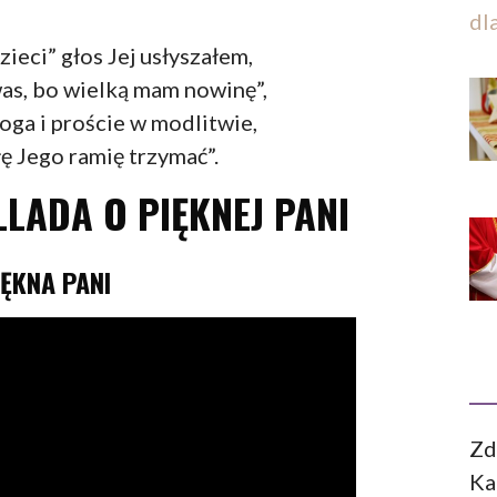
dl
zieci” głos Jej usłyszałem,
as, bo wielką mam nowinę”,
ga i proście w modlitwie,
łę Jego ramię trzymać”.
LADA O PIĘKNEJ PANI
IĘKNA PANI
Zd
Ka