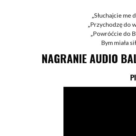
„Słuchajcie me d
„Przychodzę do w
„Powróćcie do Bo
Bym miała si
NAGRANIE AUDIO BAL
P