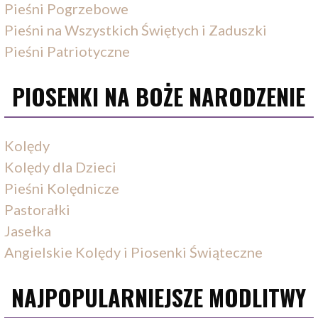
Pieśni Pogrzebowe
Pieśni na Wszystkich Świętych i Zaduszki
Pieśni Patriotyczne
PIOSENKI NA BOŻE NARODZENIE
Kolędy
Kolędy dla Dzieci
Pieśni Kolędnicze
Pastorałki
Jasełka
Angielskie Kolędy i Piosenki Świąteczne
NAJPOPULARNIEJSZE MODLITWY