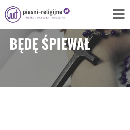
Przejdź
do
treści
PIOSENKI I PIEŚNI RELIGIJNE
BĘDĘ ŚPIEWAŁ