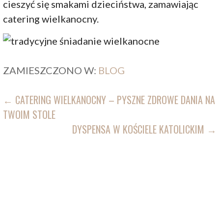
cieszyć się smakami dzieciństwa, zamawiając
catering wielkanocny.
ZAMIESZCZONO W:
BLOG
NAWIGACJA
← CATERING WIELKANOCNY – PYSZNE ZDROWE DANIA NA
TWOIM STOLE
WPISU
DYSPENSA W KOŚCIELE KATOLICKIM →