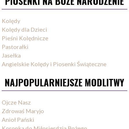
PIOSENKI NA BOŻE NARODZENIE
Kolędy
Kolędy dla Dzieci
Pieśni Kolędnicze
Pastorałki
Jasełka
Angielskie Kolędy i Piosenki Świąteczne
NAJPOPULARNIEJSZE MODLITWY
Ojcze Nasz
Zdrowaś Maryjo
Anioł Pański
Koronka do Miłosierdzia Bożego