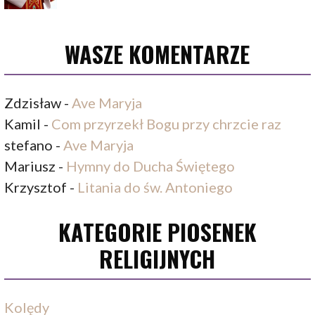
WASZE KOMENTARZE
Zdzisław
-
Ave Maryja
Kamil
-
Com przyrzekł Bogu przy chrzcie raz
stefano
-
Ave Maryja
Mariusz
-
Hymny do Ducha Świętego
Krzysztof
-
Litania do św. Antoniego
KATEGORIE PIOSENEK
RELIGIJNYCH
Kolędy