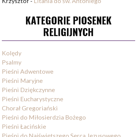
Krzysztof
-
Litania do św. Antoniego
KATEGORIE PIOSENEK
RELIGIJNYCH
Kolędy
Psalmy
Pieśni Adwentowe
Pieśni Maryjne
Pieśni Dziękczynne
Pieśni Eucharystyczne
Chorał Gregoriański
Pieśni do Miłosierdzia Bożego
Pieśni Łacińskie
Pieśni do Najświętszego Serca Jezusowego