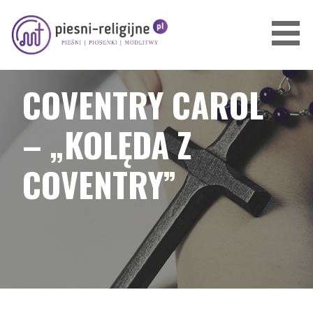
Przejdź
do
treści
PIOSENKI I PIEŚNI RELIGIJNE
COVENTRY CAROL
– „KOLĘDA Z
COVENTRY”