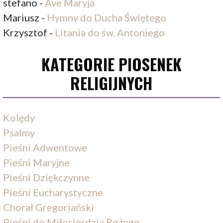
stefano
-
Ave Maryja
Mariusz
-
Hymny do Ducha Świętego
Krzysztof
-
Litania do św. Antoniego
KATEGORIE PIOSENEK
RELIGIJNYCH
Kolędy
Psalmy
Pieśni Adwentowe
Pieśni Maryjne
Pieśni Dziękczynne
Pieśni Eucharystyczne
Chorał Gregoriański
Pieśni do Miłosierdzia Bożego