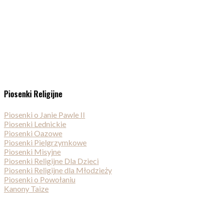
Piosenki Religijne
Piosenki o Janie Pawle II
Piosenki Lednickie
Piosenki Oazowe
Piosenki Pielgrzymkowe
Piosenki Misyjne
Piosenki Religijne Dla Dzieci
Piosenki Religijne dla Młodzieży
Piosenki o Powołaniu
Kanony Taize