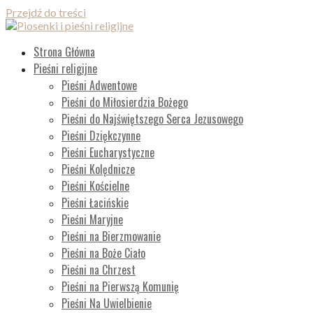
Przejdź do treści
Piosenki i pieśni religijne
Lista wszystkich piosenek
Strona Główna
Pieśni religijne
Pieśni Adwentowe
Pieśni do Miłosierdzia Bożego
Pieśni do Najświętszego Serca Jezusowego
Pieśni Dziękczynne
Pieśni Eucharystyczne
Pieśni Kolędnicze
Pieśni Kościelne
Pieśni Łacińskie
Pieśni Maryjne
Pieśni na Bierzmowanie
Pieśni na Boże Ciało
Pieśni na Chrzest
Pieśni na Pierwszą Komunię
Pieśni Na Uwielbienie