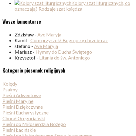
Kolory szat liturgicznych, co
oznaczają? Rodzaje szat księdza
Wasze komentarze
Zdzisław
-
Ave Maryja
Kamil
-
Com przyrzekł Bogu przy chrzcie raz
stefano
-
Ave Maryja
Mariusz
-
Hymny do Ducha Świętego
Krzysztof
-
Litania do św. Antoniego
Kategorie piosenek religijnych
Kolędy
Psalmy
Pieśni Adwentowe
Pieśni Maryjne
Pieśni Dziękczynne
Pieśni Eucharystyczne
Chorał Gregoriański
Pieśni do Miłosierdzia Bożego
Pieśni Łacińskie
Pieśni do Najświętszego Serca Jezusowego