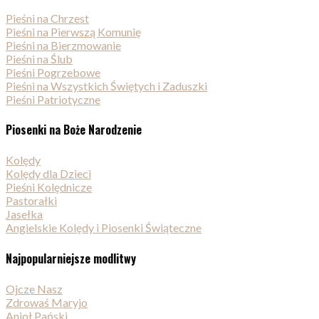
Pieśni na Chrzest
Pieśni na Pierwszą Komunię
Pieśni na Bierzmowanie
Pieśni na Ślub
Pieśni Pogrzebowe
Pieśni na Wszystkich Świętych i Zaduszki
Pieśni Patriotyczne
Piosenki na Boże Narodzenie
Kolędy
Kolędy dla Dzieci
Pieśni Kolędnicze
Pastorałki
Jasełka
Angielskie Kolędy i Piosenki Świąteczne
Najpopularniejsze modlitwy
Ojcze Nasz
Zdrowaś Maryjo
Anioł Pański