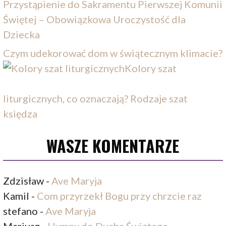
Przystąpienie do Sakramentu Pierwszej Komunii
Świętej – Obowiązkowa Uroczystość dla
Dziecka
Czym udekorować dom w świątecznym klimacie?
Kolory szat
liturgicznych, co oznaczają? Rodzaje szat
księdza
WASZE KOMENTARZE
Zdzisław
-
Ave Maryja
Kamil
-
Com przyrzekł Bogu przy chrzcie raz
stefano
-
Ave Maryja
Mariusz
-
Hymny do Ducha Świętego