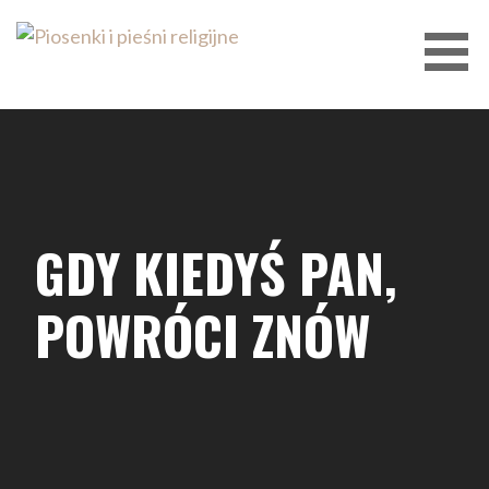
Przejdź
do
treści
PIOSENKI I PIEŚNI RELIGIJNE
GDY KIEDYŚ PAN,
POWRÓCI ZNÓW