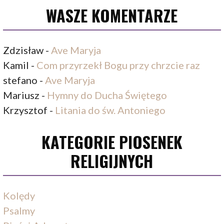
WASZE KOMENTARZE
Zdzisław
-
Ave Maryja
Kamil
-
Com przyrzekł Bogu przy chrzcie raz
stefano
-
Ave Maryja
Mariusz
-
Hymny do Ducha Świętego
Krzysztof
-
Litania do św. Antoniego
KATEGORIE PIOSENEK
RELIGIJNYCH
Kolędy
Psalmy