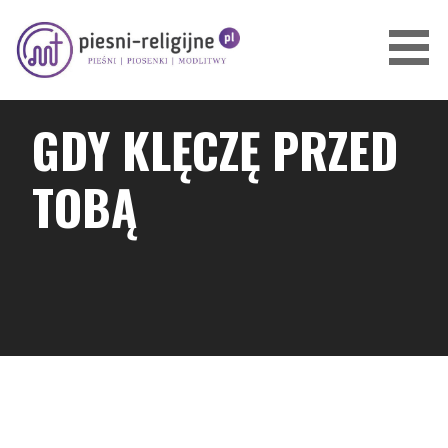
Przejdź
do
treści
PIOSENKI I PIEŚNI RELIGIJNE
GDY KLĘCZĘ PRZED
TOBĄ