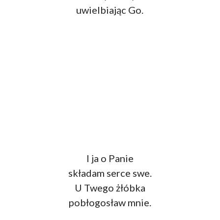
uwielbiając Go.
I ja o Panie
składam serce swe.
U Twego żłóbka
pobłogosław mnie.