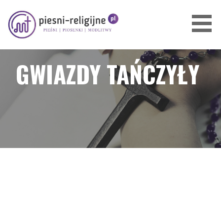
Przejdź
do
treści
PIOSENKI I PIEŚNI RELIGIJNE
GWIAZDY TAŃCZYŁY