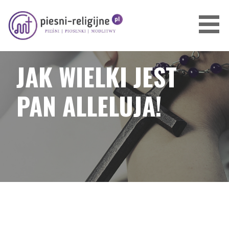
Przejdź
do
treści
PIOSENKI I PIEŚNI RELIGIJNE
JAK WIELKI JEST
PAN ALLELUJA!