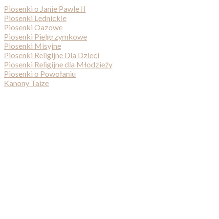
Piosenki o Janie Pawle II
Piosenki Lednickie
Piosenki Oazowe
Piosenki Pielgrzymkowe
Piosenki Misyjne
Piosenki Religijne Dla Dzieci
Piosenki Religijne dla Młodzieży
Piosenki o Powołaniu
Kanony Taize