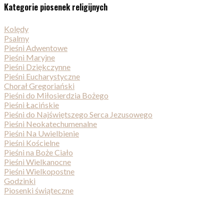
Kategorie piosenek religijnych
Kolędy
Psalmy
Pieśni Adwentowe
Pieśni Maryjne
Pieśni Dziękczynne
Pieśni Eucharystyczne
Chorał Gregoriański
Pieśni do Miłosierdzia Bożego
Pieśni Łacińskie
Pieśni do Najświętszego Serca Jezusowego
Pieśni Neokatechumenalne
Pieśni Na Uwielbienie
Pieśni Kościelne
Pieśni na Boże Ciało
Pieśni Wielkanocne
Pieśni Wielkopostne
Godzinki
Piosenki świąteczne