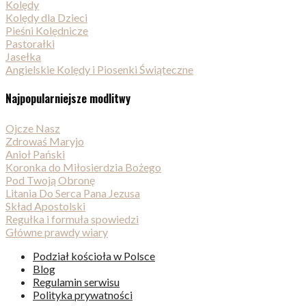
Kolędy
Kolędy dla Dzieci
Pieśni Kolędnicze
Pastorałki
Jasełka
Angielskie Kolędy i Piosenki Świąteczne
Najpopularniejsze modlitwy
Ojcze Nasz
Zdrowaś Maryjo
Anioł Pański
Koronka do Miłosierdzia Bożego
Pod Twoją Obronę
Litania Do Serca Pana Jezusa
Skład Apostolski
Regułka i formuła spowiedzi
Główne prawdy wiary
Podział kościoła w Polsce
Blog
Regulamin serwisu
Polityka prywatności