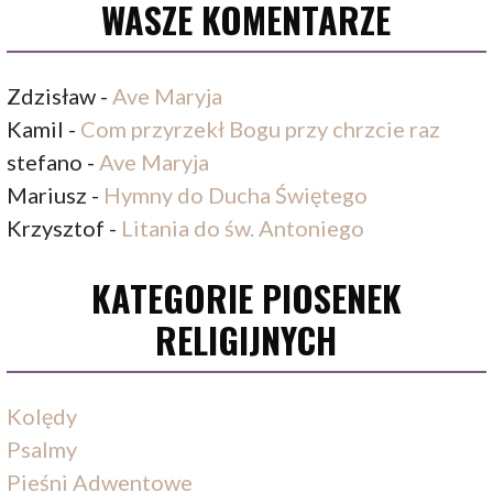
WASZE KOMENTARZE
Zdzisław
-
Ave Maryja
Kamil
-
Com przyrzekł Bogu przy chrzcie raz
stefano
-
Ave Maryja
Mariusz
-
Hymny do Ducha Świętego
Krzysztof
-
Litania do św. Antoniego
KATEGORIE PIOSENEK
RELIGIJNYCH
Kolędy
Psalmy
Pieśni Adwentowe