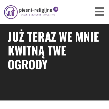
Przejdź
do
treści
PIOSENKI I PIEŚNI RELIGIJNE
JUŻ TERAZ WE MNIE
KWITNĄ TWE
OGRODY