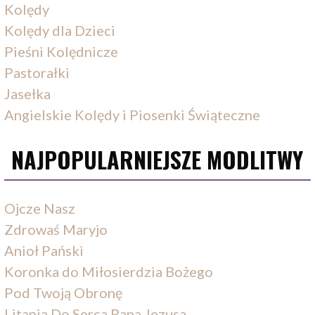
Kolędy
Kolędy dla Dzieci
Pieśni Kolędnicze
Pastorałki
Jasełka
Angielskie Kolędy i Piosenki Świąteczne
NAJPOPULARNIEJSZE MODLITWY
Ojcze Nasz
Zdrowaś Maryjo
Anioł Pański
Koronka do Miłosierdzia Bożego
Pod Twoją Obronę
Litania Do Serca Pana Jezusa