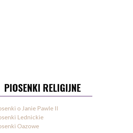
PIOSENKI RELIGIJNE
osenki o Janie Pawle II
osenki Lednickie
osenki Oazowe