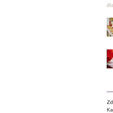
dl
Zd
Ka