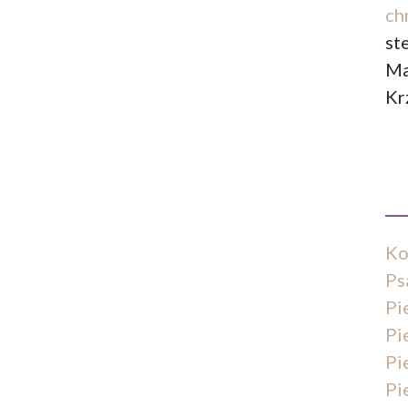
ch
st
Ma
Kr
Ko
Ps
Pi
Pi
Pi
Pi