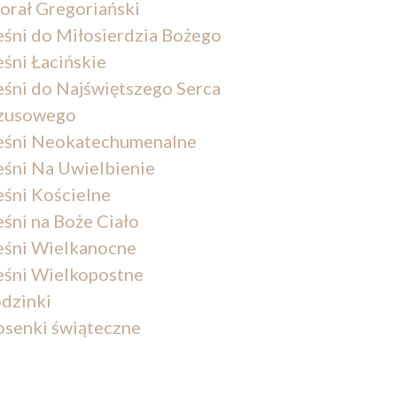
orał Gregoriański
eśni do Miłosierdzia Bożego
eśni Łacińskie
eśni do Najświętszego Serca
zusowego
eśni Neokatechumenalne
eśni Na Uwielbienie
eśni Kościelne
eśni na Boże Ciało
eśni Wielkanocne
eśni Wielkopostne
dzinki
osenki świąteczne