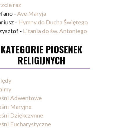
rzcie raz
efano
-
Ave Maryja
riusz
-
Hymny do Ducha Świętego
zysztof
-
Litania do św. Antoniego
KATEGORIE PIOSENEK
RELIGIJNYCH
lędy
almy
eśni Adwentowe
eśni Maryjne
eśni Dziękczynne
eśni Eucharystyczne