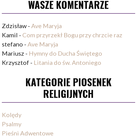
WASZE KOMENTARZE
Zdzisław
-
Ave Maryja
Kamil
-
Com przyrzekł Bogu przy chrzcie raz
stefano
-
Ave Maryja
Mariusz
-
Hymny do Ducha Świętego
Krzysztof
-
Litania do św. Antoniego
KATEGORIE PIOSENEK
RELIGIJNYCH
Kolędy
Psalmy
Pieśni Adwentowe