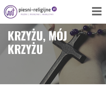
Przejdź
do
treści
PIOSENKI I PIEŚNI RELIGIJNE
KRZYŻU, MÓJ
KRZYŻU