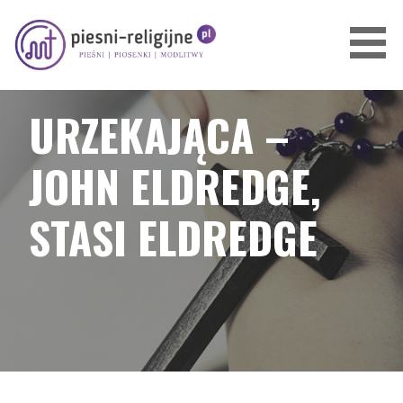
Przejdź
do
treści
PIOSENKI I PIEŚNI RELIGIJNE
URZEKAJĄCA –
JOHN ELDREDGE,
STASI ELDREDGE