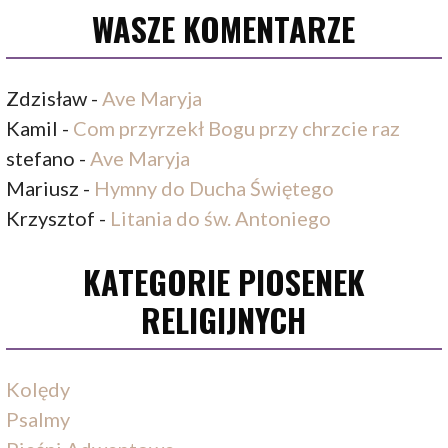
WASZE KOMENTARZE
Zdzisław
-
Ave Maryja
Kamil
-
Com przyrzekł Bogu przy chrzcie raz
stefano
-
Ave Maryja
Mariusz
-
Hymny do Ducha Świętego
Krzysztof
-
Litania do św. Antoniego
KATEGORIE PIOSENEK
RELIGIJNYCH
Kolędy
Psalmy