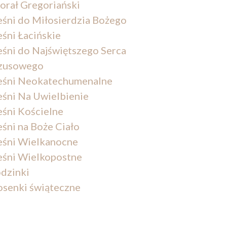
orał Gregoriański
eśni do Miłosierdzia Bożego
eśni Łacińskie
eśni do Najświętszego Serca
zusowego
eśni Neokatechumenalne
eśni Na Uwielbienie
eśni Kościelne
eśni na Boże Ciało
eśni Wielkanocne
eśni Wielkopostne
dzinki
osenki świąteczne