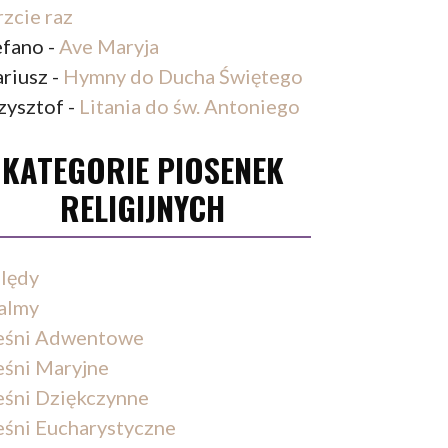
rzcie raz
efano
-
Ave Maryja
riusz
-
Hymny do Ducha Świętego
zysztof
-
Litania do św. Antoniego
KATEGORIE PIOSENEK
RELIGIJNYCH
lędy
almy
eśni Adwentowe
eśni Maryjne
eśni Dziękczynne
eśni Eucharystyczne