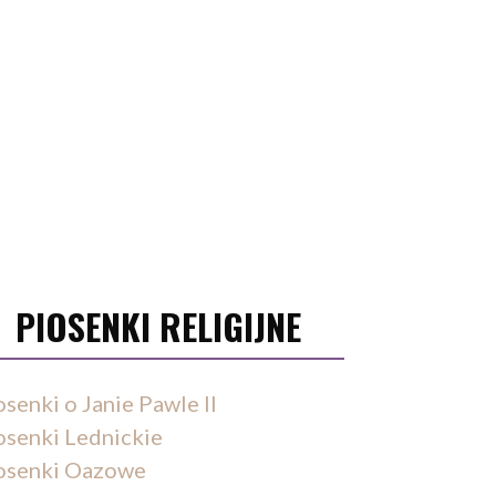
PIOSENKI RELIGIJNE
osenki o Janie Pawle II
osenki Lednickie
osenki Oazowe