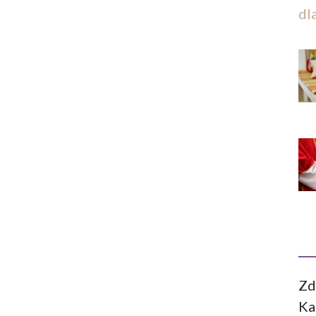
dl
Zd
Ka