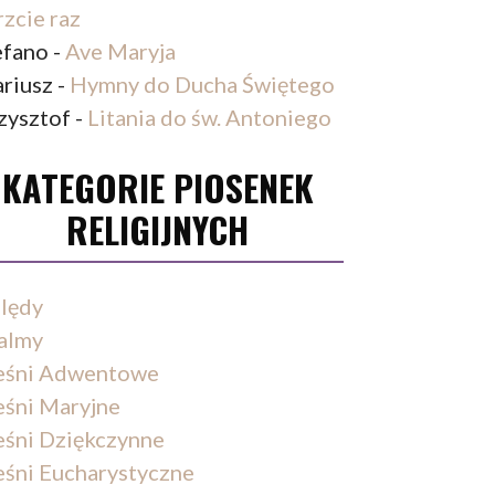
rzcie raz
efano
-
Ave Maryja
riusz
-
Hymny do Ducha Świętego
zysztof
-
Litania do św. Antoniego
KATEGORIE PIOSENEK
RELIGIJNYCH
lędy
almy
eśni Adwentowe
eśni Maryjne
eśni Dziękczynne
eśni Eucharystyczne