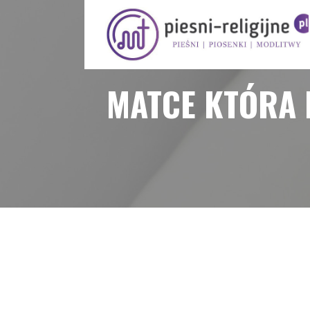
Przejdź
do
treści
PIOSENKI I PIEŚNI RELIGIJNE
MATCE KTÓRA 