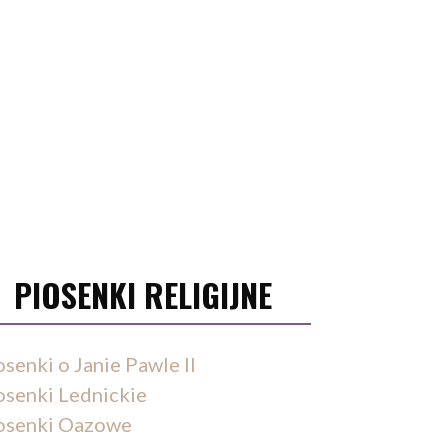
PIOSENKI RELIGIJNE
osenki o Janie Pawle II
osenki Lednickie
osenki Oazowe