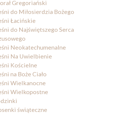
orał Gregoriański
eśni do Miłosierdzia Bożego
eśni Łacińskie
eśni do Najświętszego Serca
zusowego
eśni Neokatechumenalne
eśni Na Uwielbienie
eśni Kościelne
eśni na Boże Ciało
eśni Wielkanocne
eśni Wielkopostne
dzinki
osenki świąteczne