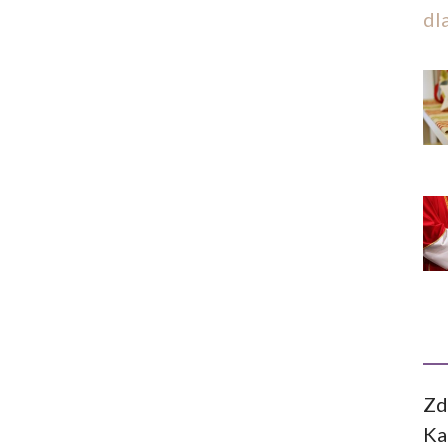
dl
Zd
Ka