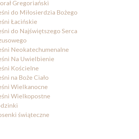
orał Gregoriański
eśni do Miłosierdzia Bożego
eśni Łacińskie
eśni do Najświętszego Serca
zusowego
eśni Neokatechumenalne
eśni Na Uwielbienie
eśni Kościelne
eśni na Boże Ciało
eśni Wielkanocne
eśni Wielkopostne
dzinki
osenki świąteczne