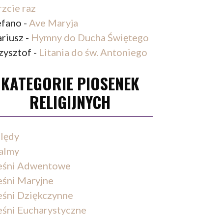
rzcie raz
efano
-
Ave Maryja
riusz
-
Hymny do Ducha Świętego
zysztof
-
Litania do św. Antoniego
KATEGORIE PIOSENEK
RELIGIJNYCH
lędy
almy
eśni Adwentowe
eśni Maryjne
eśni Dziękczynne
eśni Eucharystyczne