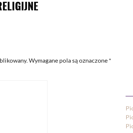
RELIGIJNE
ublikowany.
Wymagane pola są oznaczone
*
Pi
Pi
Pi