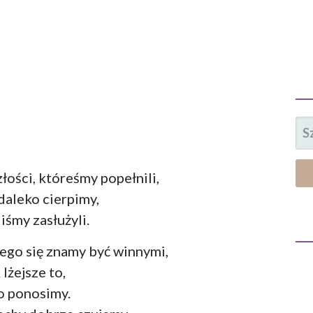
SZ
łości, któreśmy popełnili,
daleko cierpimy,
iśmy zasłużyli.
czego się znamy być winnymi,
 lżejsze to,
o ponosimy.