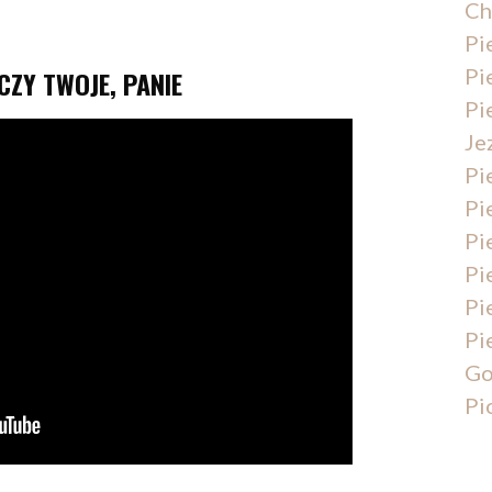
Ch
Pi
Pi
CZY TWOJE, PANIE
Pi
Je
Pi
Pi
Pi
Pi
Pi
Pi
Go
Pi