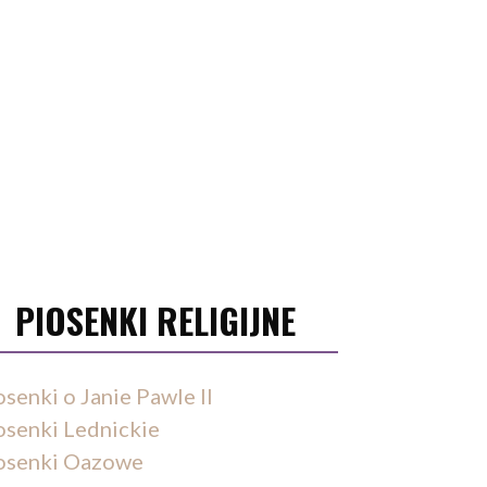
PIOSENKI RELIGIJNE
osenki o Janie Pawle II
osenki Lednickie
osenki Oazowe