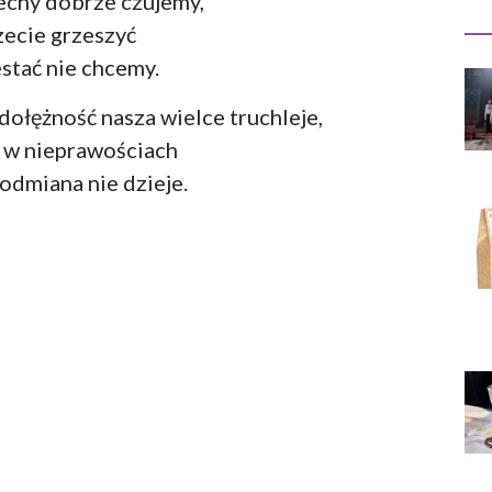
echy dobrze czujemy,
zecie grzeszyć
stać nie chcemy.
ołężność nasza wielce truchleje,
 w nieprawościach
 odmiana nie dzieje.