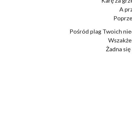
Karę za grz
A pr
Poprze
Pośród plag Twoich nied
Wszakże
Żadna się