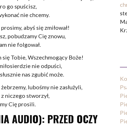
ch
ro go spuścisz,
st
wykonać nie chcemy.
Ma
 prosimy, abyś się zmiłował!
Kr
esz, pobudzamy Cię znowu,
am nie folgował.
h się Tobie, Wszechmogący Boże!
 miłosierdzie nie odpuści,
słusznie nas zgubić może.
Ko
Ps
 żebrzemy, lubośmy nie zasłużyli,
Pi
 z niczego stworzył,
Pi
my Cię prosili.
Pi
IA AUDIO): PRZED OCZY
Pi