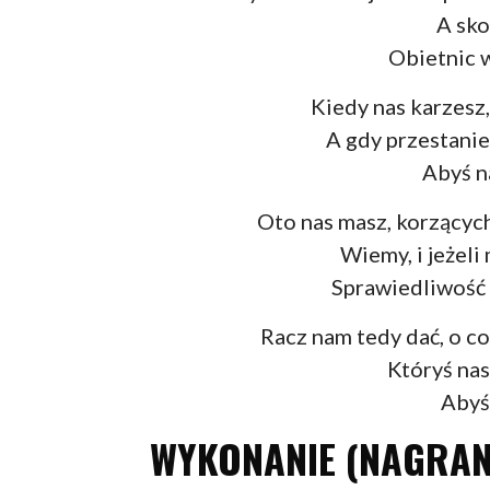
A sko
Obietnic 
Kiedy nas karzesz,
A gdy przestani
Abyś n
Oto nas masz, korzącyc
Wiemy, i jeżeli
Sprawiedliwość 
Racz nam tedy dać, o co
Któryś nas
Abyś
WYKONANIE (NAGRAN