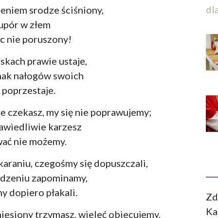
dl
eniem srodze ściśniony,
upór w złem
c nie poruszony!
iskach prawie ustaje,
nak nałogów swoich
 poprzestaje.
e czekasz, my się nie poprawujemy;
rawiedliwie karzesz
ać nie możemy.
araniu, czegośmy się dopuszczali,
edzeniu zapominamy,
 dopiero płakali.
Zd
Ka
iesiony trzymasz, wieleć obiecujemy,