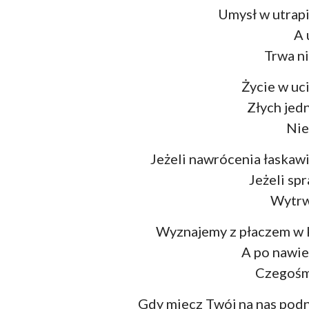
Umysł w utrapi
A 
Trwa ni
Życie w uc
Złych jed
Nie
Jeżeli nawrócenia łaskawi
Jeżeli sp
Wytrw
Wyznajemy z płaczem w k
A po nawi
Czegośmy
Gdy miecz Twój na nas podn