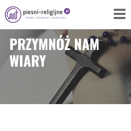
Przejdź
do
treści
PIOSENKI I PIEŚNI RELIGIJNE
PRZYMNÓŻ NAM
WIARY