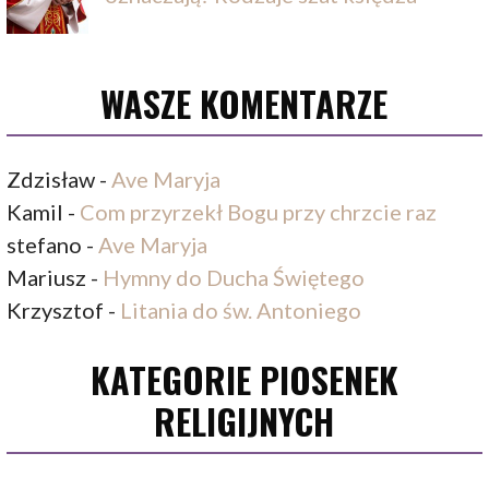
WASZE KOMENTARZE
Zdzisław
-
Ave Maryja
Kamil
-
Com przyrzekł Bogu przy chrzcie raz
stefano
-
Ave Maryja
Mariusz
-
Hymny do Ducha Świętego
Krzysztof
-
Litania do św. Antoniego
KATEGORIE PIOSENEK
RELIGIJNYCH