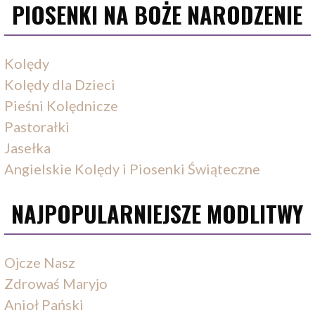
PIOSENKI NA BOŻE NARODZENIE
Kolędy
Kolędy dla Dzieci
Pieśni Kolędnicze
Pastorałki
Jasełka
Angielskie Kolędy i Piosenki Świąteczne
NAJPOPULARNIEJSZE MODLITWY
Ojcze Nasz
Zdrowaś Maryjo
Anioł Pański