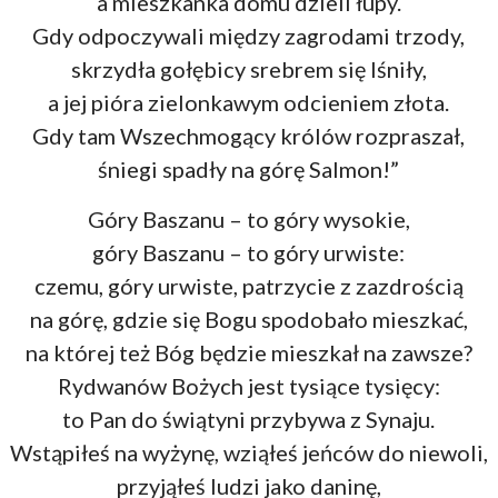
a mieszkanka domu dzieli łupy.
Gdy odpoczywali między zagrodami trzody,
skrzydła gołębicy srebrem się lśniły,
a jej pióra zielonkawym odcieniem złota.
Gdy tam Wszechmogący królów rozpraszał,
śniegi spadły na górę Salmon!”
Góry Baszanu – to góry wysokie,
góry Baszanu – to góry urwiste:
czemu, góry urwiste, patrzycie z zazdrością
na górę, gdzie się Bogu spodobało mieszkać,
na której też Bóg będzie mieszkał na zawsze?
Rydwanów Bożych jest tysiące tysięcy:
to Pan do świątyni przybywa z Synaju.
Wstąpiłeś na wyżynę, wziąłeś jeńców do niewoli,
przyjąłeś ludzi jako daninę,