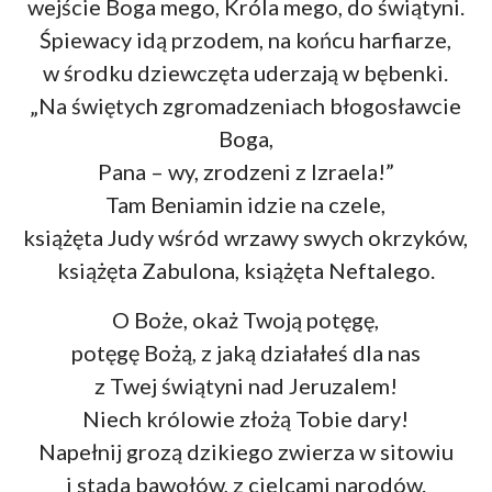
wejście Boga mego, Króla mego, do świątyni.
Śpiewacy idą przodem, na końcu harfiarze,
w środku dziewczęta uderzają w bębenki.
„Na świętych zgromadzeniach błogosławcie
Boga,
Pana – wy, zrodzeni z Izraela!”
Tam Beniamin idzie na czele,
książęta Judy wśród wrzawy swych okrzyków,
książęta Zabulona, książęta Neftalego.
O Boże, okaż Twoją potęgę,
potęgę Bożą, z jaką działałeś dla nas
z Twej świątyni nad Jeruzalem!
Niech królowie złożą Tobie dary!
Napełnij grozą dzikiego zwierza w sitowiu
i stada bawołów, z cielcami narodów.