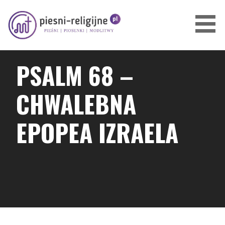
Przejdź
do
treści
PIOSENKI I PIEŚNI RELIGIJNE
PSALM 68 –
CHWALEBNA
EPOPEA IZRAELA