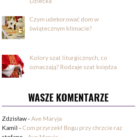
Dziecka
Czym udekorować dom w
świątecznym klimacie?
Kolory szat liturgicznych, co
oznaczają? Rodzaje szat księdza
WASZE KOMENTARZE
Zdzisław
-
Ave Maryja
Kamil
-
Com przyrzekł Bogu przy chrzcie raz
stefano
-
Ave Maryja