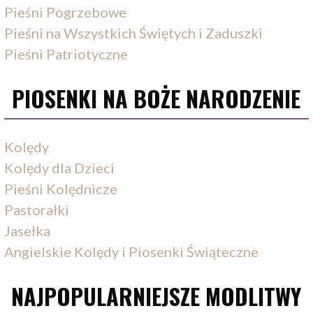
Pieśni Pogrzebowe
Pieśni na Wszystkich Świętych i Zaduszki
Pieśni Patriotyczne
PIOSENKI NA BOŻE NARODZENIE
Kolędy
Kolędy dla Dzieci
Pieśni Kolędnicze
Pastorałki
Jasełka
Angielskie Kolędy i Piosenki Świąteczne
NAJPOPULARNIEJSZE MODLITWY