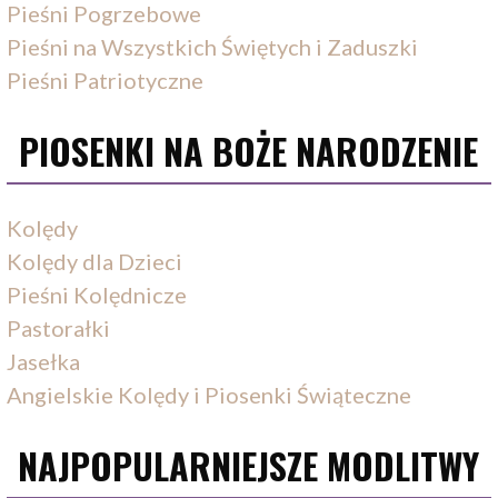
Pieśni Pogrzebowe
Pieśni na Wszystkich Świętych i Zaduszki
Pieśni Patriotyczne
PIOSENKI NA BOŻE NARODZENIE
Kolędy
Kolędy dla Dzieci
Pieśni Kolędnicze
Pastorałki
Jasełka
Angielskie Kolędy i Piosenki Świąteczne
NAJPOPULARNIEJSZE MODLITWY