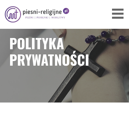
Przejdź
do
treści
PIOSENKI I PIEŚNI RELIGIJNE
POLITYKA
PRYWATNOŚCI