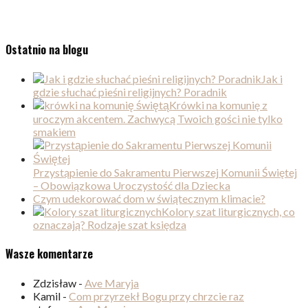
Ostatnio na blogu
Jak i
gdzie słuchać pieśni religijnych? Poradnik
Krówki na komunię z
uroczym akcentem. Zachwycą Twoich gości nie tylko
smakiem
Przystąpienie do Sakramentu Pierwszej Komunii Świętej
– Obowiązkowa Uroczystość dla Dziecka
Czym udekorować dom w świątecznym klimacie?
Kolory szat liturgicznych, co
oznaczają? Rodzaje szat księdza
Wasze komentarze
Zdzisław
-
Ave Maryja
Kamil
-
Com przyrzekł Bogu przy chrzcie raz