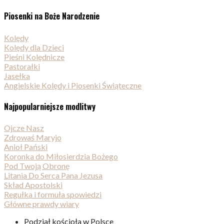
Piosenki na Boże Narodzenie
Kolędy
Kolędy dla Dzieci
Pieśni Kolędnicze
Pastorałki
Jasełka
Angielskie Kolędy i Piosenki Świąteczne
Najpopularniejsze modlitwy
Ojcze Nasz
Zdrowaś Maryjo
Anioł Pański
Koronka do Miłosierdzia Bożego
Pod Twoją Obronę
Litania Do Serca Pana Jezusa
Skład Apostolski
Regułka i formuła spowiedzi
Główne prawdy wiary
Podział kościoła w Polsce