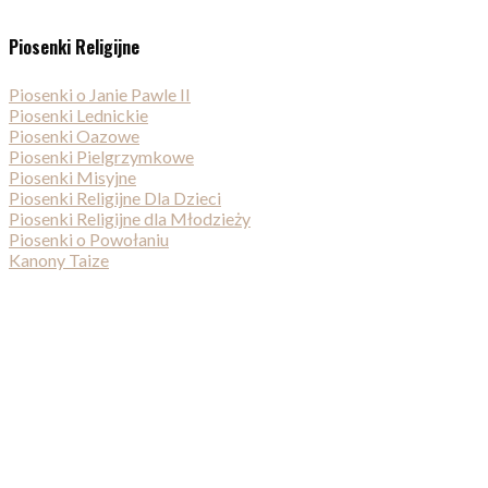
Piosenki Religijne
Piosenki o Janie Pawle II
Piosenki Lednickie
Piosenki Oazowe
Piosenki Pielgrzymkowe
Piosenki Misyjne
Piosenki Religijne Dla Dzieci
Piosenki Religijne dla Młodzieży
Piosenki o Powołaniu
Kanony Taize