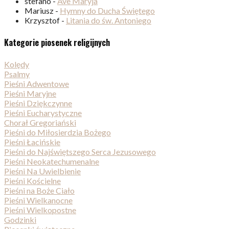
stefano
-
Ave Maryja
Mariusz
-
Hymny do Ducha Świętego
Krzysztof
-
Litania do św. Antoniego
Kategorie piosenek religijnych
Kolędy
Psalmy
Pieśni Adwentowe
Pieśni Maryjne
Pieśni Dziękczynne
Pieśni Eucharystyczne
Chorał Gregoriański
Pieśni do Miłosierdzia Bożego
Pieśni Łacińskie
Pieśni do Najświętszego Serca Jezusowego
Pieśni Neokatechumenalne
Pieśni Na Uwielbienie
Pieśni Kościelne
Pieśni na Boże Ciało
Pieśni Wielkanocne
Pieśni Wielkopostne
Godzinki