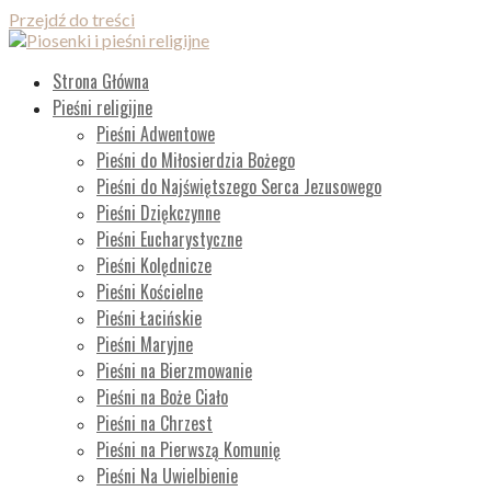
Przejdź do treści
Piosenki i pieśni religijne
Lista wszystkich piosenek
Strona Główna
Pieśni religijne
Pieśni Adwentowe
Pieśni do Miłosierdzia Bożego
Pieśni do Najświętszego Serca Jezusowego
Pieśni Dziękczynne
Pieśni Eucharystyczne
Pieśni Kolędnicze
Pieśni Kościelne
Pieśni Łacińskie
Pieśni Maryjne
Pieśni na Bierzmowanie
Pieśni na Boże Ciało
Pieśni na Chrzest
Pieśni na Pierwszą Komunię
Pieśni Na Uwielbienie