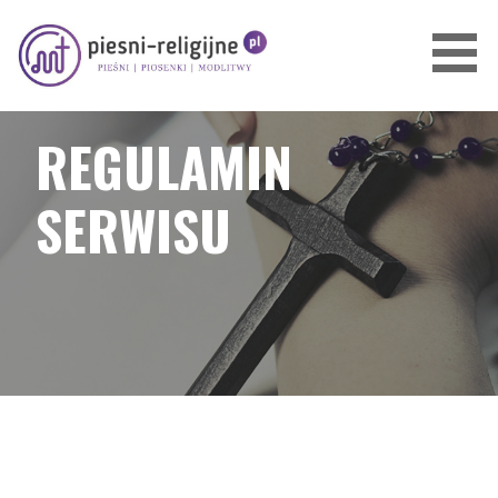
Przejdź
do
treści
PIOSENKI I PIEŚNI RELIGIJNE
REGULAMIN
SERWISU