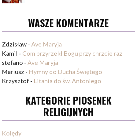
WASZE KOMENTARZE
Zdzisław
-
Ave Maryja
Kamil
-
Com przyrzekł Bogu przy chrzcie raz
stefano
-
Ave Maryja
Mariusz
-
Hymny do Ducha Świętego
Krzysztof
-
Litania do św. Antoniego
KATEGORIE PIOSENEK
RELIGIJNYCH
Kolędy