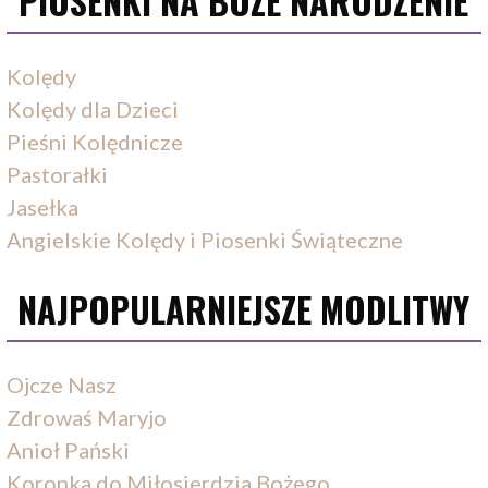
PIOSENKI NA BOŻE NARODZENIE
Kolędy
Kolędy dla Dzieci
Pieśni Kolędnicze
Pastorałki
Jasełka
Angielskie Kolędy i Piosenki Świąteczne
NAJPOPULARNIEJSZE MODLITWY
Ojcze Nasz
Zdrowaś Maryjo
Anioł Pański
Koronka do Miłosierdzia Bożego