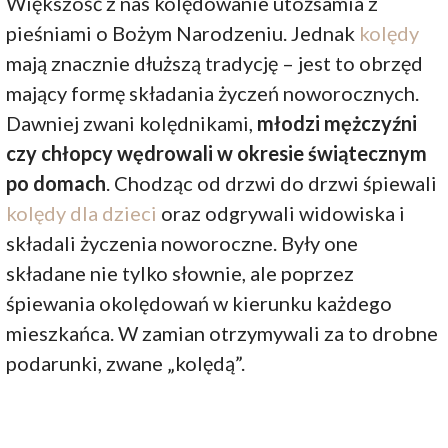
Większość z nas kolędowanie utożsamia z
pieśniami o Bożym Narodzeniu. Jednak
kolędy
mają znacznie dłuższą tradycję – jest to obrzęd
mający formę składania życzeń noworocznych.
Dawniej zwani kolędnikami,
młodzi mężczyźni
czy chłopcy wędrowali w okresie świątecznym
po domach
. Chodząc od drzwi do drzwi śpiewali
kolędy dla dzieci
oraz odgrywali widowiska i
składali życzenia noworoczne. Były one
składane nie tylko słownie, ale poprzez
śpiewania okolędowań w kierunku każdego
mieszkańca. W zamian otrzymywali za to drobne
podarunki, zwane „kolędą”.