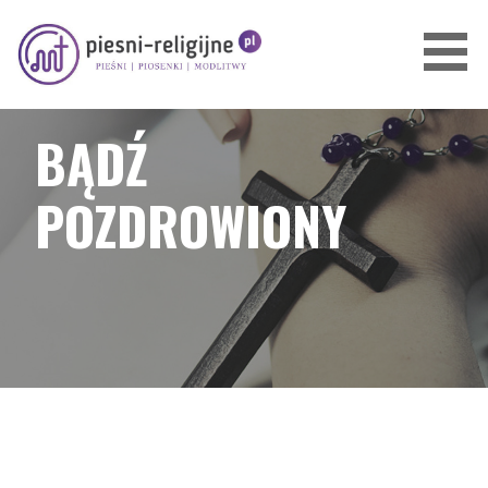
Przejdź
do
treści
PIOSENKI I PIEŚNI RELIGIJNE
BĄDŹ
POZDROWIONY