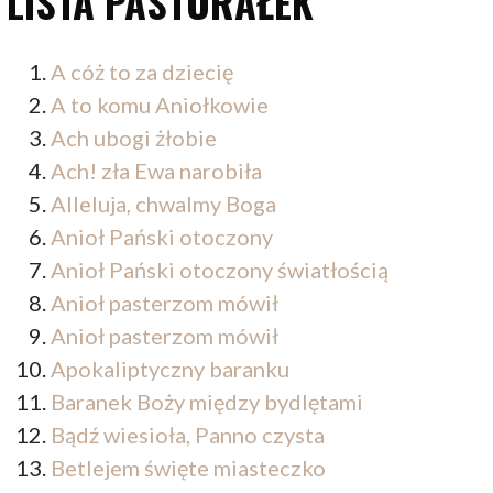
LISTA PASTORAŁEK
A cóż to za dziecię
A to komu Aniołkowie
Ach ubogi żłobie
Ach! zła Ewa narobiła
Alleluja, chwalmy Boga
Anioł Pański otoczony
Anioł Pański otoczony światłością
Anioł pasterzom mówił
Anioł pasterzom mówił
Apokaliptyczny baranku
Baranek Boży między bydlętami
Bądź wiesioła, Panno czysta
Betlejem święte miasteczko