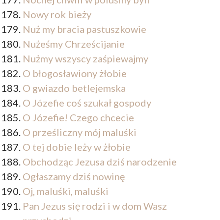
Nowy rok bieży
Nuż my bracia pastuszkowie
Nużeśmy Chrześcijanie
Nużmy wszyscy zaśpiewajmy
O błogosławiony żłobie
O gwiazdo betlejemska
O Józefie coś szukał gospody
O Józefie! Czego chcecie
O prześliczny mój maluśki
O tej dobie leży w żłobie
Obchodząc Jezusa dziś narodzenie
Ogłaszamy dziś nowinę
Oj, maluśki, maluśki
Pan Jezus się rodzi i w dom Wasz