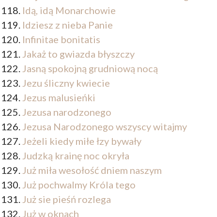
Idą, idą Monarchowie
Idziesz z nieba Panie
Infinitae bonitatis
Jakaż to gwiazda błyszczy
Jasną spokojną grudniową nocą
Jezu śliczny kwiecie
Jezus malusieńki
Jezusa narodzonego
Jezusa Narodzonego wszyscy witajmy
Jeżeli kiedy miłe łzy bywały
Judzką krainę noc okryła
Już miła wesołość dniem naszym
Już pochwalmy Króla tego
Już sie pieśń rozlega
Już w oknach