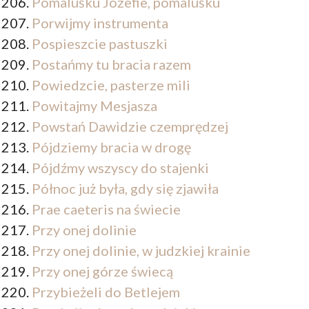
Pomaluśku Józefie, pomaluśku
Porwijmy instrumenta
Pospieszcie pastuszki
Postańmy tu bracia razem
Powiedzcie, pasterze mili
Powitajmy Mesjasza
Powstań Dawidzie czemprędzej
Pójdziemy bracia w drogę
Pójdźmy wszyscy do stajenki
Północ już była, gdy się zjawiła
Prae caeteris na świecie
Przy onej dolinie
Przy onej dolinie, w judzkiej krainie
Przy onej górze świecą
Przybieżeli do Betlejem