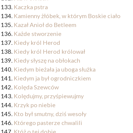
Kaczka pstra
Kamienny żłóbek, w którym Boskie ciało
Kazał Anioł do Betleem
Każde stworzenie
Kiedy król Herod
Kiedy król Herod królował
Kiedy słyszę na obłokach
Kiedym bieżała ja uboga służka
Kiedym ja był ogrodniczkiem
Kolęda Szewców
Kolędujmy, przyśpiewujmy
Krzyk po niebie
Kto był smutny, dziś wesoły
Którego pasterze chwalili
Któż o tej dobie