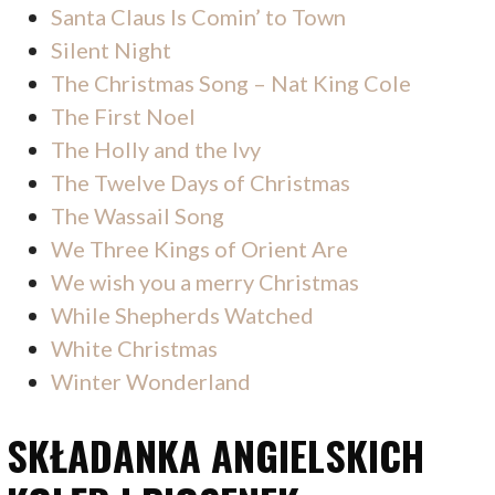
Santa Claus Is Comin’ to Town
Silent Night
The Christmas Song – Nat King Cole
The First Noel
The Holly and the Ivy
The Twelve Days of Christmas
The Wassail Song
We Three Kings of Orient Are
We wish you a merry Christmas
While Shepherds Watched
White Christmas
Winter Wonderland
SKŁADANKA ANGIELSKICH