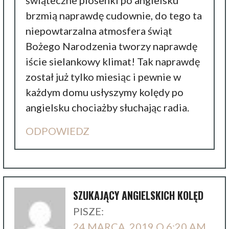
świąteczne piosenki po angielsku
brzmią naprawdę cudownie, do tego ta
niepowtarzalna atmosfera świąt
Bożego Narodzenia tworzy naprawdę
iście sielankowy klimat! Tak naprawdę
został już tylko miesiąc i pewnie w
każdym domu usłyszymy kolędy po
angielsku chociażby słuchając radia.
ODPOWIEDZ
SZUKAJĄCY ANGIELSKICH KOLĘD
PISZE:
24 MARCA, 2019 O 6:20 AM