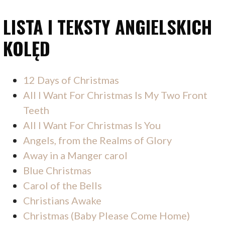
LISTA I TEKSTY ANGIELSKICH
KOLĘD
12 Days of Christmas
All I Want For Christmas Is My Two Front
Teeth
All I Want For Christmas Is You
Angels, from the Realms of Glory
Away in a Manger carol
Blue Christmas
Carol of the Bells
Christians Awake
Christmas (Baby Please Come Home)