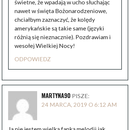
świetne, że wpadają w ucho słuchając
nawet w święta Bożonarodzeniowe,
chciałbym zaznaczyć, że kolędy
amerykańskie są takie same (języki
różnią się nieznacznie). Pozdrawiam i
wesołej Wielkiej Nocy!
ODPOWIEDZ
MARTYNA90
PISZE:
24 MARCA, 2019 O 6:12 AM
Ja nie jestem wielką fanką melodii jak