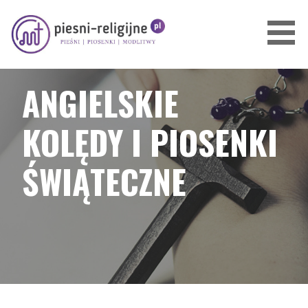
Przejdź
do
treści
PIOSENKI I PIEŚNI RELIGIJNE
ANGIELSKIE
KOLĘDY I PIOSENKI
ŚWIĄTECZNE