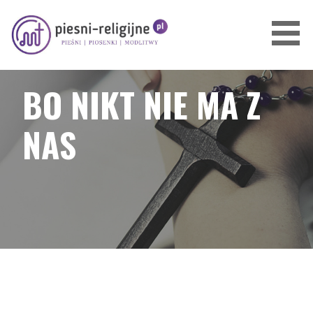
Przejdź
do
treści
PIOSENKI I PIEŚNI RELIGIJNE
BO NIKT NIE MA Z
NAS