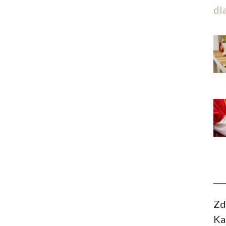
dl
Zd
Ka