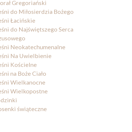
orał Gregoriański
eśni do Miłosierdzia Bożego
eśni Łacińskie
eśni do Najświętszego Serca
zusowego
eśni Neokatechumenalne
eśni Na Uwielbienie
eśni Kościelne
eśni na Boże Ciało
eśni Wielkanocne
eśni Wielkopostne
dzinki
osenki świąteczne