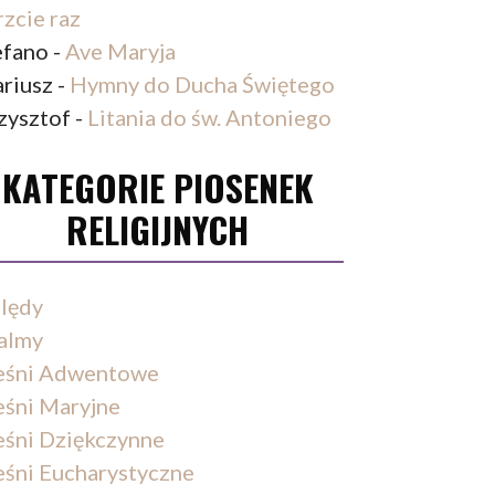
rzcie raz
efano
-
Ave Maryja
riusz
-
Hymny do Ducha Świętego
zysztof
-
Litania do św. Antoniego
KATEGORIE PIOSENEK
RELIGIJNYCH
lędy
almy
eśni Adwentowe
eśni Maryjne
eśni Dziękczynne
eśni Eucharystyczne