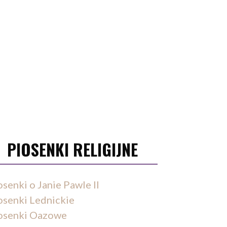
PIOSENKI RELIGIJNE
osenki o Janie Pawle II
osenki Lednickie
osenki Oazowe