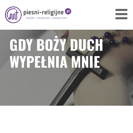
Przejdź
do
treści
PIOSENKI I PIEŚNI RELIGIJNE
GDY BOŻY DUCH
WYPEŁNIA MNIE