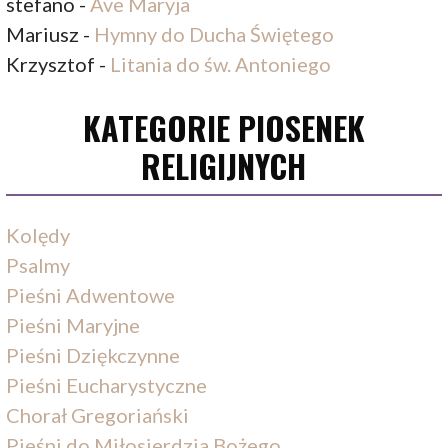
stefano
-
Ave Maryja
Mariusz
-
Hymny do Ducha Świętego
Krzysztof
-
Litania do św. Antoniego
KATEGORIE PIOSENEK
RELIGIJNYCH
Kolędy
Psalmy
Pieśni Adwentowe
Pieśni Maryjne
Pieśni Dziękczynne
Pieśni Eucharystyczne
Chorał Gregoriański
Pieśni do Miłosierdzia Bożego