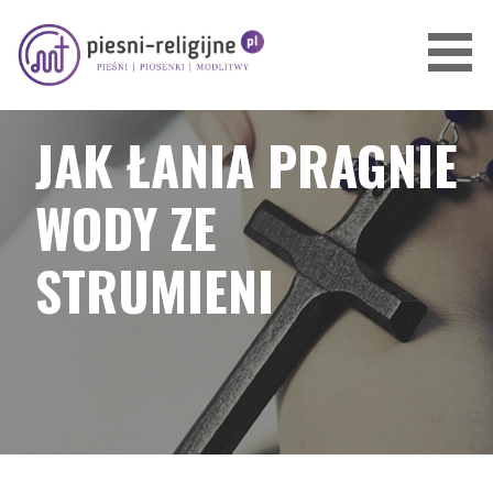
Przejdź
do
treści
PIOSENKI I PIEŚNI RELIGIJNE
JAK ŁANIA PRAGNIE
WODY ZE
STRUMIENI