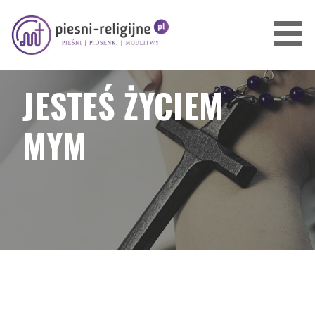
Przejdź
do
treści
PIOSENKI I PIEŚNI RELIGIJNE
JESTEŚ ŻYCIEM
MYM