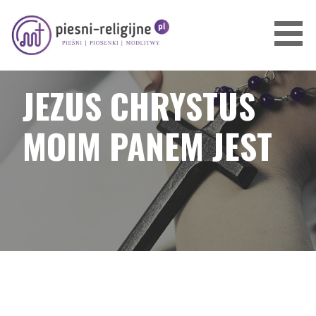
Przejdź
do
treści
PIOSENKI I PIEŚNI RELIGIJNE
JEZUS CHRYSTUS
MOIM PANEM JEST