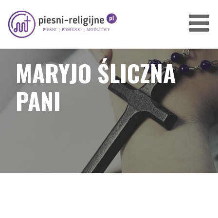
Przejdź
do
treści
PIOSENKI I PIEŚNI RELIGIJNE
MARYJO ŚLICZNA
PANI