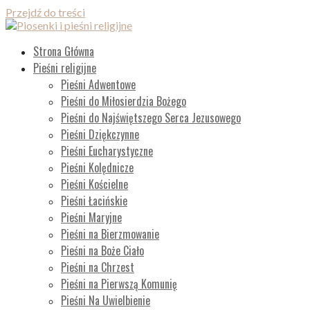
Przejdź do treści
Piosenki i pieśni religijne
Lista wszystkich piosenek
Strona Główna
Pieśni religijne
Pieśni Adwentowe
Pieśni do Miłosierdzia Bożego
Pieśni do Najświętszego Serca Jezusowego
Pieśni Dziękczynne
Pieśni Eucharystyczne
Pieśni Kolędnicze
Pieśni Kościelne
Pieśni Łacińskie
Pieśni Maryjne
Pieśni na Bierzmowanie
Pieśni na Boże Ciało
Pieśni na Chrzest
Pieśni na Pierwszą Komunię
Pieśni Na Uwielbienie