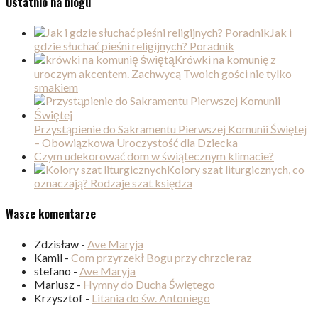
Ostatnio na blogu
Jak i
gdzie słuchać pieśni religijnych? Poradnik
Krówki na komunię z
uroczym akcentem. Zachwycą Twoich gości nie tylko
smakiem
Przystąpienie do Sakramentu Pierwszej Komunii Świętej
– Obowiązkowa Uroczystość dla Dziecka
Czym udekorować dom w świątecznym klimacie?
Kolory szat liturgicznych, co
oznaczają? Rodzaje szat księdza
Wasze komentarze
Zdzisław
-
Ave Maryja
Kamil
-
Com przyrzekł Bogu przy chrzcie raz
stefano
-
Ave Maryja
Mariusz
-
Hymny do Ducha Świętego
Krzysztof
-
Litania do św. Antoniego