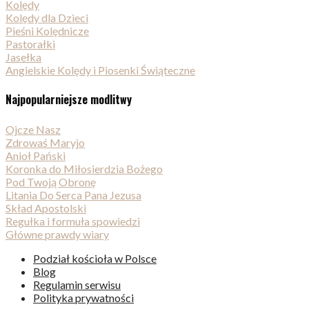
Kolędy
Kolędy dla Dzieci
Pieśni Kolędnicze
Pastorałki
Jasełka
Angielskie Kolędy i Piosenki Świąteczne
Najpopularniejsze modlitwy
Ojcze Nasz
Zdrowaś Maryjo
Anioł Pański
Koronka do Miłosierdzia Bożego
Pod Twoją Obronę
Litania Do Serca Pana Jezusa
Skład Apostolski
Regułka i formuła spowiedzi
Główne prawdy wiary
Podział kościoła w Polsce
Blog
Regulamin serwisu
Polityka prywatności