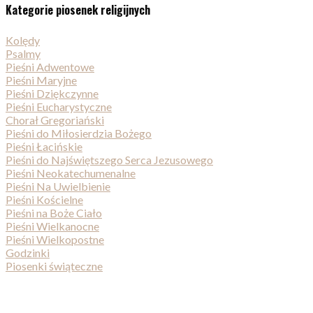
Kategorie piosenek religijnych
Kolędy
Psalmy
Pieśni Adwentowe
Pieśni Maryjne
Pieśni Dziękczynne
Pieśni Eucharystyczne
Chorał Gregoriański
Pieśni do Miłosierdzia Bożego
Pieśni Łacińskie
Pieśni do Najświętszego Serca Jezusowego
Pieśni Neokatechumenalne
Pieśni Na Uwielbienie
Pieśni Kościelne
Pieśni na Boże Ciało
Pieśni Wielkanocne
Pieśni Wielkopostne
Godzinki
Piosenki świąteczne