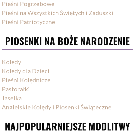
Pieśni Pogrzebowe
Pieśni na Wszystkich Świętych i Zaduszki
Pieśni Patriotyczne
PIOSENKI NA BOŻE NARODZENIE
Kolędy
Kolędy dla Dzieci
Pieśni Kolędnicze
Pastorałki
Jasełka
Angielskie Kolędy i Piosenki Świąteczne
NAJPOPULARNIEJSZE MODLITWY