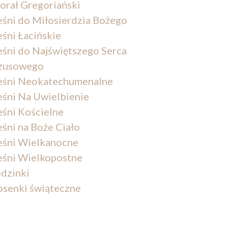
orał Gregoriański
eśni do Miłosierdzia Bożego
eśni Łacińskie
eśni do Najświętszego Serca
zusowego
eśni Neokatechumenalne
eśni Na Uwielbienie
eśni Kościelne
eśni na Boże Ciało
eśni Wielkanocne
eśni Wielkopostne
dzinki
osenki świąteczne