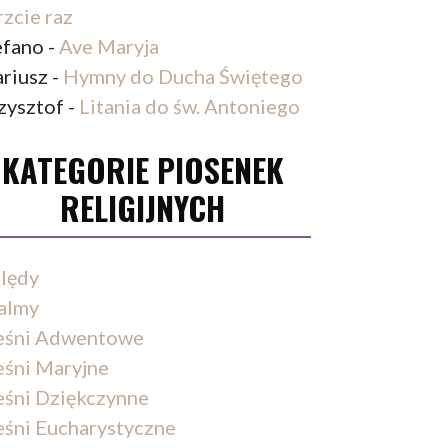
rzcie raz
efano
-
Ave Maryja
riusz
-
Hymny do Ducha Świętego
zysztof
-
Litania do św. Antoniego
KATEGORIE PIOSENEK
RELIGIJNYCH
lędy
almy
eśni Adwentowe
eśni Maryjne
eśni Dziękczynne
eśni Eucharystyczne