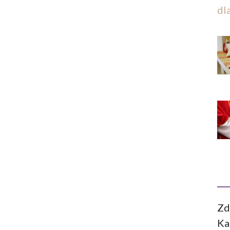
dl
Zd
Ka