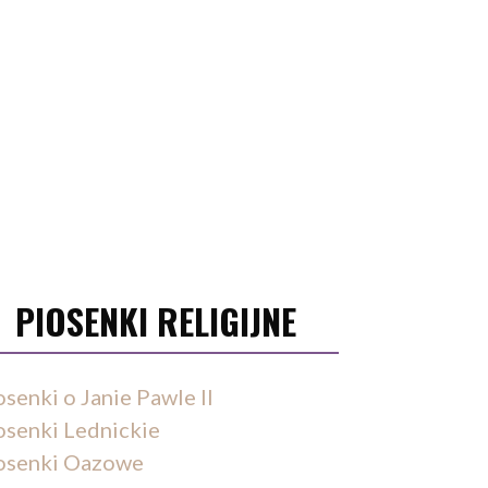
PIOSENKI RELIGIJNE
osenki o Janie Pawle II
osenki Lednickie
osenki Oazowe