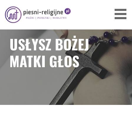
Przejdź
do
treści
PIOSENKI I PIEŚNI RELIGIJNE
USŁYSZ BOŻEJ
MATKI GŁOS