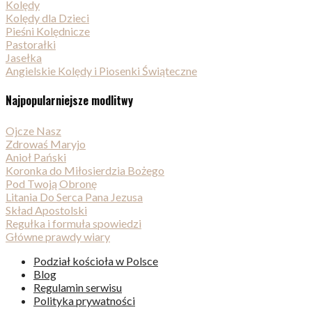
Kolędy
Kolędy dla Dzieci
Pieśni Kolędnicze
Pastorałki
Jasełka
Angielskie Kolędy i Piosenki Świąteczne
Najpopularniejsze modlitwy
Ojcze Nasz
Zdrowaś Maryjo
Anioł Pański
Koronka do Miłosierdzia Bożego
Pod Twoją Obronę
Litania Do Serca Pana Jezusa
Skład Apostolski
Regułka i formuła spowiedzi
Główne prawdy wiary
Podział kościoła w Polsce
Blog
Regulamin serwisu
Polityka prywatności