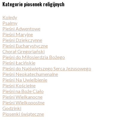
Kategorie piosenek religijnych
Kolędy
Psalmy
Pieśni Adwentowe
Pieśni Maryjne
Pieśni Dziękczynne
Pieśni Eucharystyczne
Chorał Gregoriański
Pieśni do Miłosierdzia Bożego
Pieśni Łacińskie
Pieśni do Najświętszego Serca Jezusowego
Pieśni Neokatechumenalne
Pieśni Na Uwielbienie
Pieśni Kościelne
Pieśni na Boże Ciało
Pieśni Wielkanocne
Pieśni Wielkopostne
Godzinki
Piosenki świąteczne