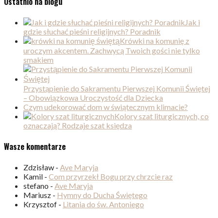
Ostatnio na blogu
Jak i
gdzie słuchać pieśni religijnych? Poradnik
Krówki na komunię z
uroczym akcentem. Zachwycą Twoich gości nie tylko
smakiem
Przystąpienie do Sakramentu Pierwszej Komunii Świętej
– Obowiązkowa Uroczystość dla Dziecka
Czym udekorować dom w świątecznym klimacie?
Kolory szat liturgicznych, co
oznaczają? Rodzaje szat księdza
Wasze komentarze
Zdzisław
-
Ave Maryja
Kamil
-
Com przyrzekł Bogu przy chrzcie raz
stefano
-
Ave Maryja
Mariusz
-
Hymny do Ducha Świętego
Krzysztof
-
Litania do św. Antoniego