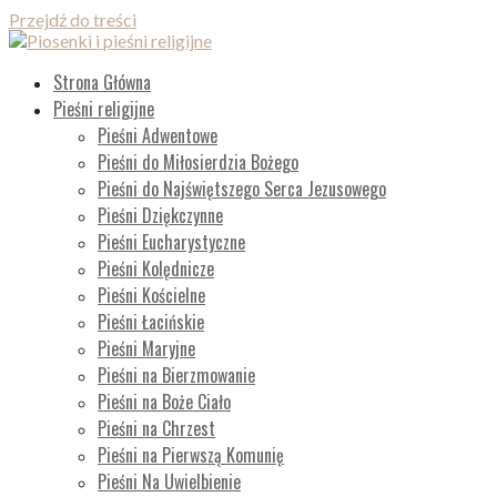
Przejdź do treści
Piosenki i pieśni religijne
Lista wszystkich piosenek
Strona Główna
Pieśni religijne
Pieśni Adwentowe
Pieśni do Miłosierdzia Bożego
Pieśni do Najświętszego Serca Jezusowego
Pieśni Dziękczynne
Pieśni Eucharystyczne
Pieśni Kolędnicze
Pieśni Kościelne
Pieśni Łacińskie
Pieśni Maryjne
Pieśni na Bierzmowanie
Pieśni na Boże Ciało
Pieśni na Chrzest
Pieśni na Pierwszą Komunię
Pieśni Na Uwielbienie