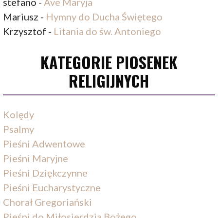
stefano
-
Ave Maryja
Mariusz
-
Hymny do Ducha Świętego
Krzysztof
-
Litania do św. Antoniego
KATEGORIE PIOSENEK
RELIGIJNYCH
Kolędy
Psalmy
Pieśni Adwentowe
Pieśni Maryjne
Pieśni Dziękczynne
Pieśni Eucharystyczne
Chorał Gregoriański
Pieśni do Miłosierdzia Bożego