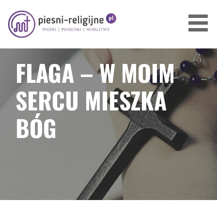
Przejdź
do
treści
PIOSENKI I PIEŚNI RELIGIJNE
FLAGA – W MOIM
SERCU MIESZKA
BÓG