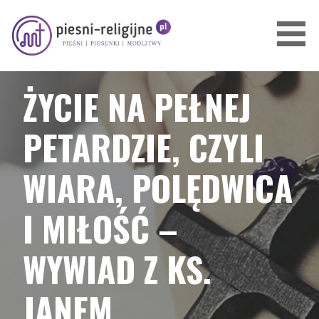
Przejdź
do
treści
PIOSENKI I PIEŚNI RELIGIJNE
ŻYCIE NA PEŁNEJ
PETARDZIE, CZYLI
WIARA, POLĘDWICA
I MIŁOŚĆ –
WYWIAD Z KS.
JANEM