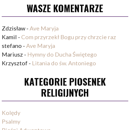
WASZE KOMENTARZE
Zdzisław
-
Ave Maryja
Kamil
-
Com przyrzekł Bogu przy chrzcie raz
stefano
-
Ave Maryja
Mariusz
-
Hymny do Ducha Świętego
Krzysztof
-
Litania do św. Antoniego
KATEGORIE PIOSENEK
RELIGIJNYCH
Kolędy
Psalmy
Pieśni Adwentowe