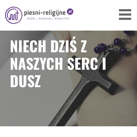
Przejdź
do
treści
PIOSENKI I PIEŚNI RELIGIJNE
NIECH DZIŚ Z
NASZYCH SERC I
DUSZ