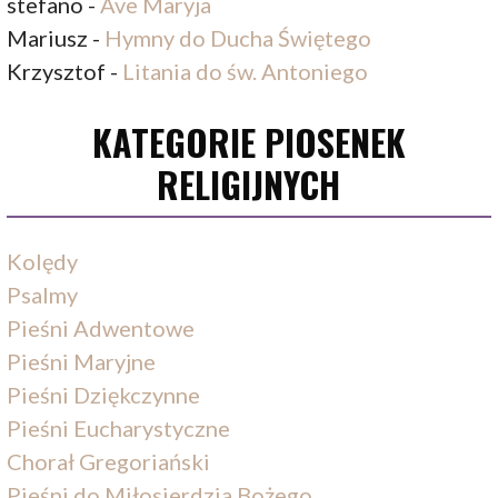
stefano
-
Ave Maryja
Mariusz
-
Hymny do Ducha Świętego
Krzysztof
-
Litania do św. Antoniego
KATEGORIE PIOSENEK
RELIGIJNYCH
Kolędy
Psalmy
Pieśni Adwentowe
Pieśni Maryjne
Pieśni Dziękczynne
Pieśni Eucharystyczne
Chorał Gregoriański
Pieśni do Miłosierdzia Bożego