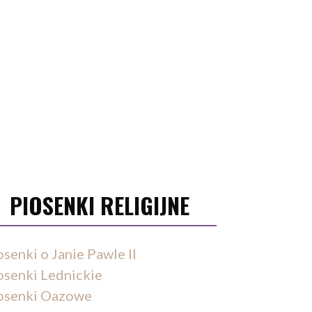
PIOSENKI RELIGIJNE
osenki o Janie Pawle II
osenki Lednickie
osenki Oazowe