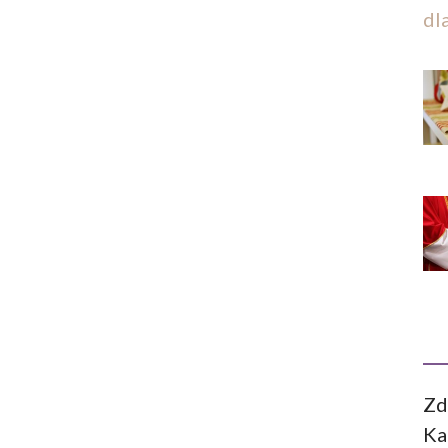
dl
Zd
Ka