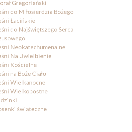
orał Gregoriański
eśni do Miłosierdzia Bożego
eśni Łacińskie
eśni do Najświętszego Serca
zusowego
eśni Neokatechumenalne
eśni Na Uwielbienie
eśni Kościelne
eśni na Boże Ciało
eśni Wielkanocne
eśni Wielkopostne
dzinki
osenki świąteczne