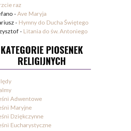
rzcie raz
efano
-
Ave Maryja
riusz
-
Hymny do Ducha Świętego
zysztof
-
Litania do św. Antoniego
KATEGORIE PIOSENEK
RELIGIJNYCH
lędy
almy
eśni Adwentowe
eśni Maryjne
eśni Dziękczynne
eśni Eucharystyczne