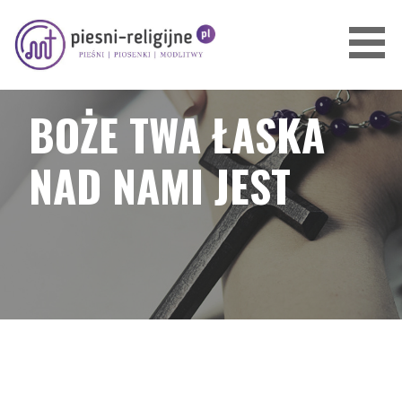
Przejdź
do
treści
PIOSENKI I PIEŚNI RELIGIJNE
BOŻE TWA ŁASKA
NAD NAMI JEST