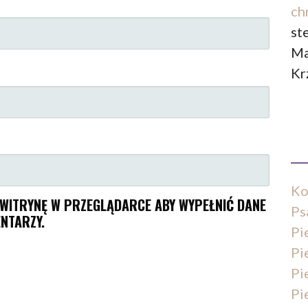
ch
st
Ma
Kr
Ko
I WITRYNĘ W PRZEGLĄDARCE ABY WYPEŁNIĆ DANE
Ps
NTARZY.
Pi
Pi
Pi
Pi