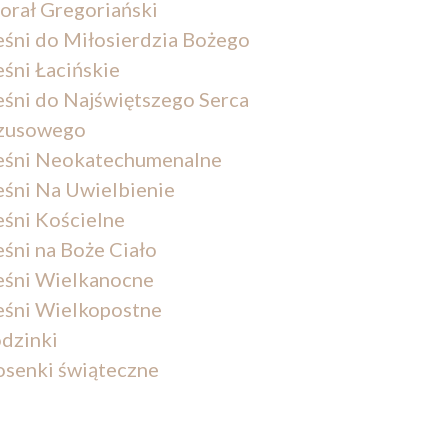
orał Gregoriański
eśni do Miłosierdzia Bożego
eśni Łacińskie
eśni do Najświętszego Serca
zusowego
eśni Neokatechumenalne
eśni Na Uwielbienie
eśni Kościelne
eśni na Boże Ciało
eśni Wielkanocne
eśni Wielkopostne
dzinki
osenki świąteczne