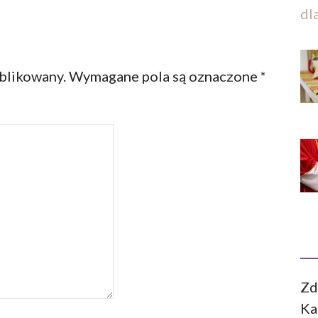
dl
ublikowany.
Wymagane pola są oznaczone
*
Zd
Ka