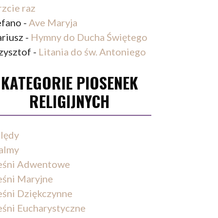
rzcie raz
efano
-
Ave Maryja
riusz
-
Hymny do Ducha Świętego
zysztof
-
Litania do św. Antoniego
KATEGORIE PIOSENEK
RELIGIJNYCH
lędy
almy
eśni Adwentowe
eśni Maryjne
eśni Dziękczynne
eśni Eucharystyczne