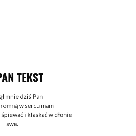
PAN TEKST
ł mnie dziś Pan
ogromną w sercu mam
ę śpiewać i klaskać w dłonie
swe.