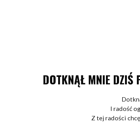
DOTKNĄŁ MNIE DZIŚ 
Dotkną
I radość 
Z tej radości chc