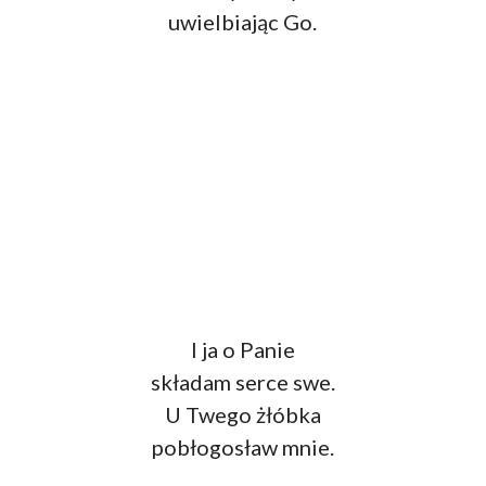
uwielbiając Go.
I ja o Panie
składam serce swe.
U Twego żłóbka
pobłogosław mnie.