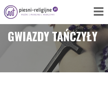
Przejdź
do
treści
PIOSENKI I PIEŚNI RELIGIJNE
GWIAZDY TAŃCZYŁY