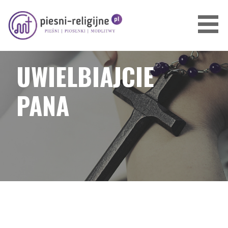
Przejdź
do
treści
PIOSENKI I PIEŚNI RELIGIJNE
UWIELBIAJCIE
PANA