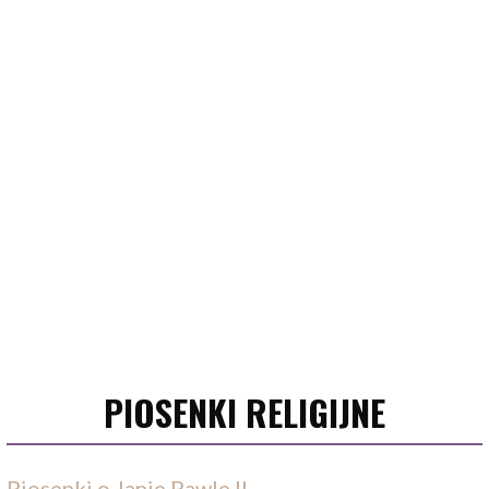
PIOSENKI RELIGIJNE
Piosenki o Janie Pawle II